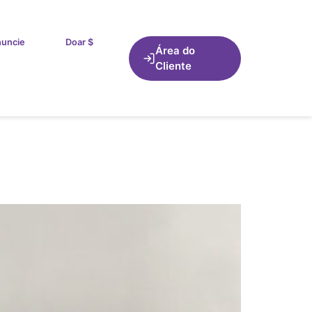
uncie
Doar $
Área do
Cliente