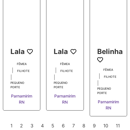
Lala
Lala
Belinha
FÊMEA
FÊMEA
|
|
FÊMEA
FILHOTE
FILHOTE
|
|
|
FILHOTE
|
PEQUENO
PEQUENO
PORTE
PORTE
PEQUENO
PORTE
Parnamirim
Parnamirim
Parnamirim
RN
RN
RN
1
2
3
4
5
6
7
8
9
10
11