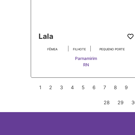
Lala
|
|
FÊMEA
FILHOTE
PEQUENO PORTE
Parnamirim
RN
1
2
3
4
5
6
7
8
9
28
29
3