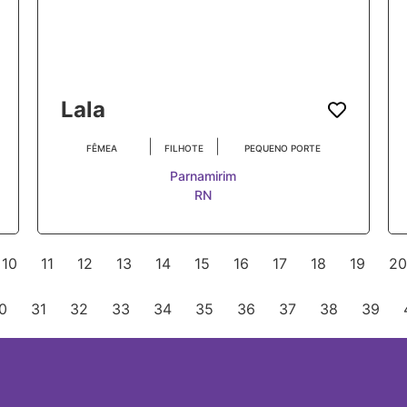
Lala
|
|
FÊMEA
FILHOTE
PEQUENO PORTE
Parnamirim
RN
10
11
12
13
14
15
16
17
18
19
20
0
31
32
33
34
35
36
37
38
39