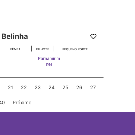
Belinha
|
|
FÊMEA
FILHOTE
PEQUENO PORTE
Parnamirim
RN
21
22
23
24
25
26
27
40
Próximo