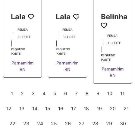
Lala
Lala
Belinha
FÊMEA
FÊMEA
|
|
FÊMEA
FILHOTE
FILHOTE
|
|
|
FILHOTE
|
PEQUENO
PEQUENO
PORTE
PORTE
PEQUENO
PORTE
Parnamirim
Parnamirim
Parnamirim
RN
RN
RN
1
2
3
4
5
6
7
8
9
10
11
12
13
14
15
16
17
18
19
20
21
22
23
24
25
26
27
28
29
30