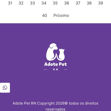
31
32
33
34
35
36
37
38
39
40
Próximo
Adote Pet RN Copyright 2026© todos os direitos
reservados