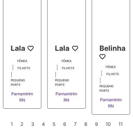
Lala
Lala
Belinha
FÊMEA
FÊMEA
|
|
FÊMEA
FILHOTE
FILHOTE
|
|
|
FILHOTE
|
PEQUENO
PEQUENO
PORTE
PORTE
PEQUENO
PORTE
Parnamirim
Parnamirim
Parnamirim
RN
RN
RN
1
2
3
4
5
6
7
8
9
10
11