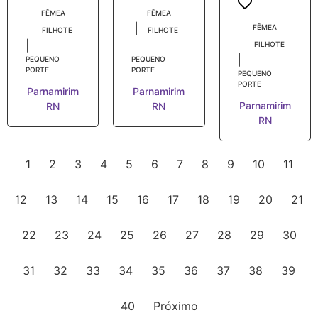
FÊMEA
FÊMEA
|
|
FÊMEA
FILHOTE
FILHOTE
|
|
|
FILHOTE
|
PEQUENO
PEQUENO
PORTE
PORTE
PEQUENO
PORTE
Parnamirim
Parnamirim
Parnamirim
RN
RN
RN
1
2
3
4
5
6
7
8
9
10
11
12
13
14
15
16
17
18
19
20
21
22
23
24
25
26
27
28
29
30
31
32
33
34
35
36
37
38
39
40
Próximo