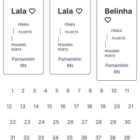
Lala
Lala
Belinha
FÊMEA
FÊMEA
|
|
FÊMEA
FILHOTE
FILHOTE
|
|
|
FILHOTE
|
PEQUENO
PEQUENO
PORTE
PORTE
PEQUENO
PORTE
Parnamirim
Parnamirim
Parnamirim
RN
RN
RN
1
2
3
4
5
6
7
8
9
10
11
12
13
14
15
16
17
18
19
20
21
22
23
24
25
26
27
28
29
30
31
32
33
34
35
36
37
38
39