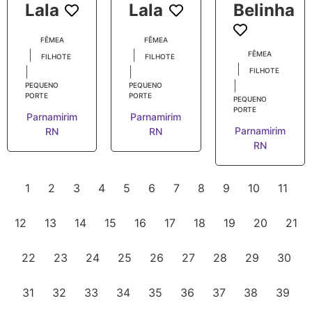
Lala
Lala
Belinha
FÊMEA
FÊMEA
|
|
FÊMEA
FILHOTE
FILHOTE
|
|
|
FILHOTE
|
PEQUENO
PEQUENO
PORTE
PORTE
PEQUENO
PORTE
Parnamirim
Parnamirim
Parnamirim
RN
RN
RN
1
2
3
4
5
6
7
8
9
10
11
12
13
14
15
16
17
18
19
20
21
22
23
24
25
26
27
28
29
30
31
32
33
34
35
36
37
38
39