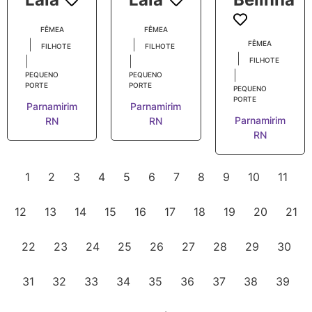
FÊMEA
FÊMEA
|
|
FÊMEA
FILHOTE
FILHOTE
|
|
|
FILHOTE
|
PEQUENO
PEQUENO
PORTE
PORTE
PEQUENO
PORTE
Parnamirim
Parnamirim
Parnamirim
RN
RN
RN
1
2
3
4
5
6
7
8
9
10
11
12
13
14
15
16
17
18
19
20
21
22
23
24
25
26
27
28
29
30
31
32
33
34
35
36
37
38
39