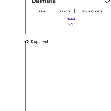
Dalmata
|
|
FÊMEA
FILHOTE
PEQUENO PORTE
Natal
RN
Disponível