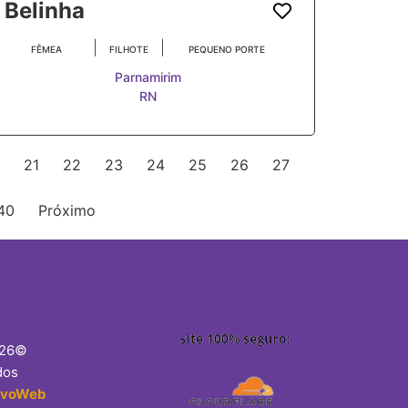
Belinha
|
|
FÊMEA
FILHOTE
PEQUENO PORTE
Parnamirim
RN
21
22
23
24
25
26
27
40
Próximo
026©
dos
lvoWeb