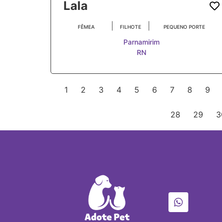
Lala
|
|
FÊMEA
FILHOTE
PEQUENO PORTE
Parnamirim
RN
1
2
3
4
5
6
7
8
9
28
29
3