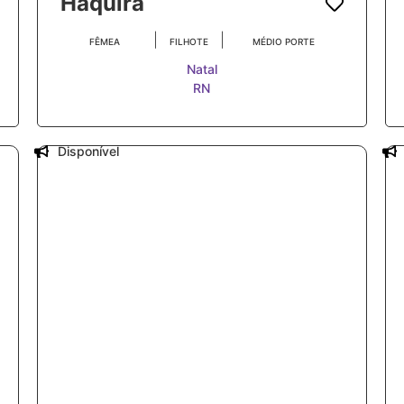
Haquira
|
|
FÊMEA
FILHOTE
MÉDIO PORTE
Natal
RN
Disponível