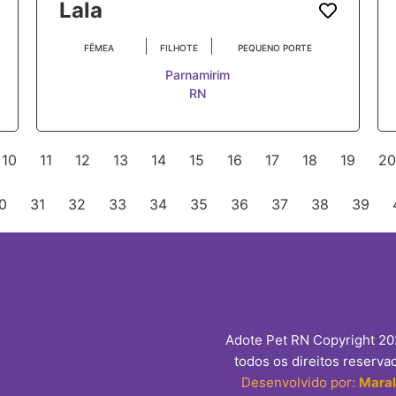
Lala
|
|
FÊMEA
FILHOTE
PEQUENO PORTE
Parnamirim
RN
10
11
12
13
14
15
16
17
18
19
20
0
31
32
33
34
35
36
37
38
39
Adote Pet RN Copyright 2
todos os direitos reserva
Desenvolvido por:
Mara