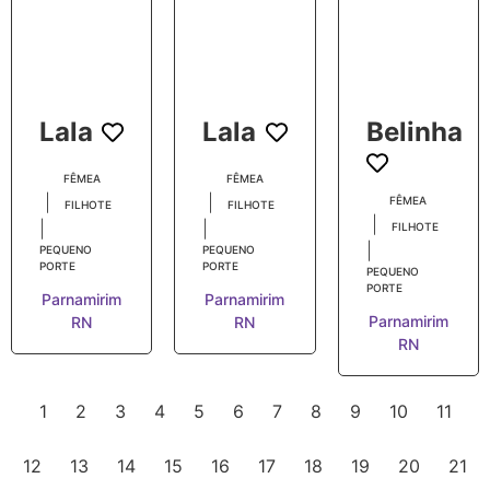
Lala
Lala
Belinha
FÊMEA
FÊMEA
|
|
FÊMEA
FILHOTE
FILHOTE
|
|
|
FILHOTE
|
PEQUENO
PEQUENO
PORTE
PORTE
PEQUENO
PORTE
Parnamirim
Parnamirim
Parnamirim
RN
RN
RN
1
2
3
4
5
6
7
8
9
10
11
12
13
14
15
16
17
18
19
20
21