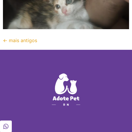
←
mais antigos