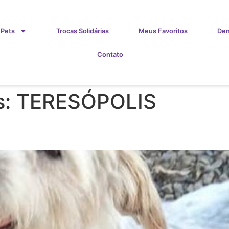
 Pets
Trocas Solidárias
Meus Favoritos
Den
Contato
s:
TERESÓPOLIS