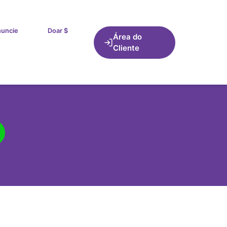
uncie
Doar $
Área do
Cliente