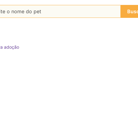
Bus
ra adoção