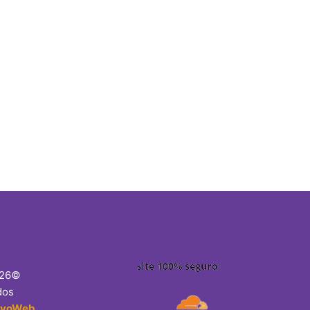
026©
dos
lvoWeb