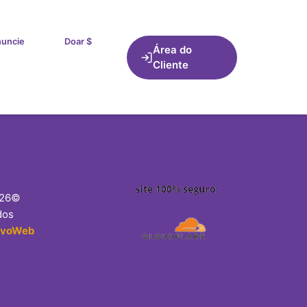
uncie
Doar $
Área do
Cliente
026©
dos
lvoWeb